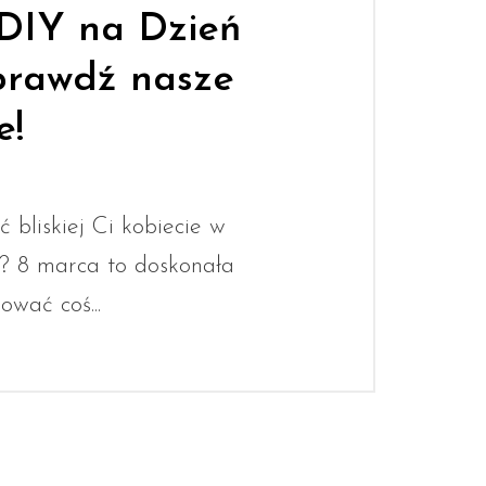
 DIY na Dzień
prawdź nasze
e!
 bliskiej Ci kobiecie w
? 8 marca to doskonała
ować coś...