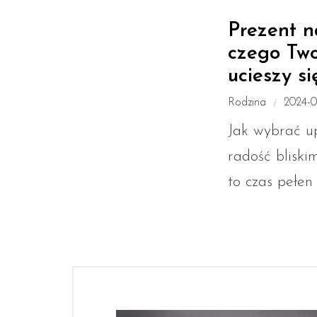
Prezent n
czego Two
ucieszy s
Rodzina
2024-0
Jak wybrać u
radość bliski
to czas pełen 