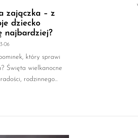
a zajączka – z
je dziecko
ię najbardziej?
3-06
pominek, który sprawi
m? Święta wielkanocne
radości, rodzinnego...